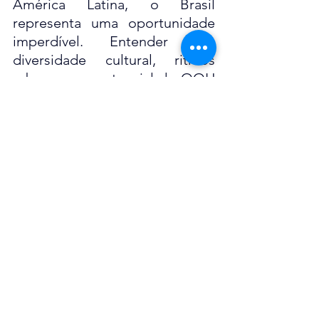
América Latina, o Brasil 
representa uma oportunidade 
imperdível. Entender sua 
diversidade cultural, ritmos 
urbanos e o potencial do OOH 
é essencial para construir 
campanhas que não apenas 
sejam vistas, mas que 
realmente ressoem. Na 
INBOUND, transformamos 
visões em campanhas OOH 
inteligentes, impactantes e 
culturalmente relevantes no 
Brasil e em toda a LATAM. Se 
sua marca está pronta para dar 
esse passo, fale com a gente.